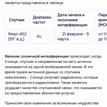
засветки представлена в таблице.
Даты начала и
Пер
Диапазон
Спутник
окончания
вре
частот
интерференции
(МСК
Ямал-402
21 февраля - 9
от 11
Ku
(55° в.д.)
марта
до 11
Явление солнечной интерференции
происходит, когда
Солнце, спутник и направленная на него антенна
оказываются на одной воображаемой линии. В это
время прием антенной данных со спутника
невозможен - Солнце излучает радиоволны, которые
преобразуются в радиопомехи. Такая засветка
ухудшает качество спутниковой связи, что сказывается
на предоставляемых абонентам услугах.
Приносим свои извинения за возможные неудобства!